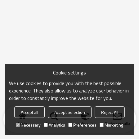
Cookie settings
We use cookies to provide you with the best possible
experience. They also allow us to analyze user behavior in
order to constantly improve the website for you.
Accept all
Accept Selection
Reject All
Inicio
búsqueda
categoría
Enviar consulta
Necessary
Analytics
Preferences
Marketing