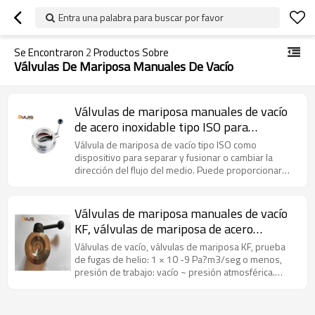
Entra una palabra para buscar por favor
Se Encontraron
2
Productos Sobre
Válvulas De Mariposa Manuales De Vacío
Válvulas de mariposa manuales de vacío
de acero inoxidable tipo ISO para
aplicaciones en sistemas de vacío
Válvula de mariposa de vacío tipo ISO como
dispositivo para separar y fusionar o cambiar la
dirección del flujo del medio. Puede proporcionar
muchos tamaños de acuerdo con los estándares KF
para cumplir con escenarios de aplicación prácticos.
Válvulas de mariposa manuales de vacío
KF, válvulas de mariposa de acero
inoxidable 316L al por mayor de China
Válvulas de vacío, válvulas de mariposa KF, prueba
de fugas de helio: 1 × 10 -9 Pa?m3/seg o menos,
presión de trabajo: vacío ~ presión atmosférica.
Temperatura: -200 ~ 800 ℃.