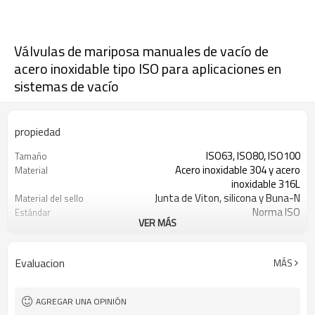
Válvulas de mariposa manuales de vacío de
acero inoxidable tipo ISO para aplicaciones en
sistemas de vacío
propiedad
ISO63, ISO80, ISO100
Tamaño
Acero inoxidable 304 y acero
Material
inoxidable 316L
Junta de Viton, silicona y Buna-N
Material del sello
Norma ISO
Estándar
VER MÁS
Vacío ~ presión atmosférica
Presión de trabajo
1×10 -9 Pa・m³/seg o menos
Prueba de fuga de helio
Evaluacion
MÁS
AGREGAR UNA OPINIÓN