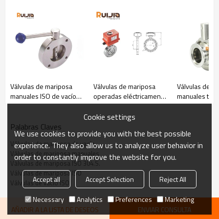
Válvulas de mariposa
Válvulas de mariposa
Válvulas de m
manuales ISO de vacío
operadas eléctricamente
manuales tipo 
de acero inoxidable
para alto vacío 304.S.S
acero inoxidab
304.S.S para
para sistemas de vacío al
sistemas de al
Cookie settings
aplicaciones de vacío
por mayor en China
Palabras Claves
We use cookies to provide you with the best possible
Válvulas de mariposa de vacío
experience. They also allow us to analyze user behavior in
Válvulas de mariposa manuales
order to constantly improve the website for you.
Válvulas de mariposa ISO 304.S.
Válvulas de mariposa ISO
Accept all
Accept Selection
Reject All
Válvulas de vacío ISO
Necessary
Analytics
Preferences
Marketing
Especificaciones
De Aplicación De Válvulas De Mariposa
AÑADIR A LA LISTA DE DESEOS
ENVIAR CONSULTA
Manuales De Vacío De Acero Inoxidable Tipo ISO Para