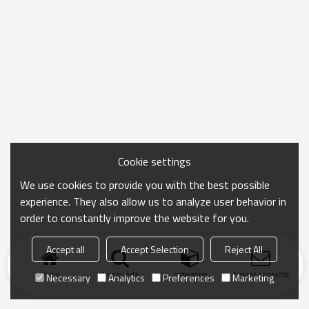
Cookie settings
We use cookies to provide you with the best possible
experience. They also allow us to analyze user behavior in
order to constantly improve the website for you.
Accept all
Accept Selection
Reject All
Inicio
búsqueda
categoría
Enviar consulta
Necessary
Analytics
Preferences
Marketing