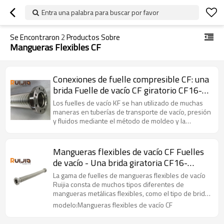
Entra una palabra para buscar por favor
Se Encontraron
2
Productos Sobre
Mangueras Flexibles CF
Conexiones de fuelle compresible CF: una
brida Fuelle de vacío CF giratorio CF16-
CF100 SS304/316L
Los fuelles de vacío KF se han utilizado de muchas
maneras en tuberías de transporte de vacío, presión
y fluidos mediante el método de moldeo y la
geometría del hueso, el material y el espesor del
material, etc., según el entorno.
Mangueras flexibles de vacío CF Fuelles
de vacío - Una brida giratoria CF16-
CF100 SS304/316L
La gama de fuelles de mangueras flexibles de vacío
Ruijia consta de muchos tipos diferentes de
mangueras metálicas flexibles, como el tipo de brida
KF / CF / ISO, material en SS304 o cubierta trenzada
modelo:Mangueras flexibles de vacío CF
SS316L y una brida giratoria.