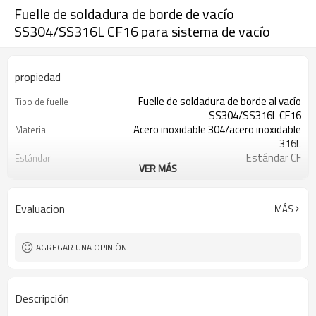
Fuelle de soldadura de borde de vacío
SS304/SS316L CF16 para sistema de vacío
propiedad
Fuelle de soldadura de borde al vacío
Tipo de fuelle
SS304/SS316L CF16
Acero inoxidable 304/acero inoxidable
Material
316L
Estándar CF
Estándar
VER MÁS
CF16, CF40, CF63
Rango de tallas
48,5 mm, 63 mm, 65 mm, 76 mm o
Longitud
según solicitud del cliente
Evaluacion
MÁS
10000
Ciclos de vida
AGREGAR UNA OPINIÓN
Descripción