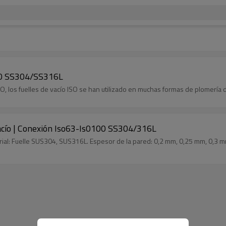
100 SS304/SS316L
, los fuelles de vacío ISO se han utilizado en muchas formas de plomería de
vacío | Conexión Iso63-Is0100 SS304/316L
terial: Fuelle SUS304, SUS316L. Espesor de la pared: 0,2 mm, 0,25 mm, 0,3 m