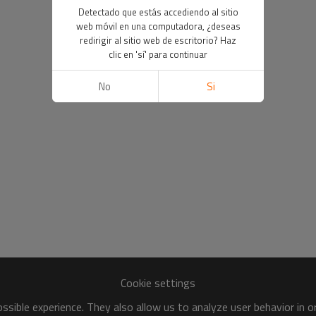
Detectado que estás accediendo al sitio
web móvil en una computadora, ¿deseas
redirigir al sitio web de escritorio? Haz
clic en 'sí' para continuar
No
Si
Cookie settings
sible experience. They also allow us to analyze user behavior in 