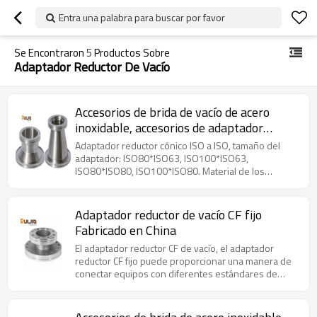
Entra una palabra para buscar por favor
Se Encontraron
5
Productos Sobre
Adaptador Reductor De Vacío
Accesorios de brida de vacío de acero
inoxidable, accesorios de adaptador
reductor cónico ISO-ISO al por mayor
Adaptador reductor cónico ISO a ISO, tamaño del
adaptador: ISO80*ISO63, ISO100*ISO63,
ISO80*ISO80, ISO100*ISO80. Material de los
accesorios: acero inoxidable.
Adaptador reductor de vacío CF fijo
Fabricado en China
El adaptador reductor CF de vacío, el adaptador
reductor CF fijo puede proporcionar una manera de
conectar equipos con diferentes estándares de
brida reductora CF.