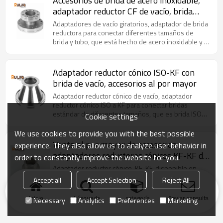
Accesorios de brida de acero inoxidable,
adaptador reductor CF de vacío, brida
pequeña giratoria al por mayor
Adaptadores de vacío giratorios, adaptador de brida
reductora para conectar diferentes tamaños de
brida y tubo, que está hecho de acero inoxidable y el
rango de temperatura es de -200 a 800 ℃.
Adaptador reductor cónico ISO-KF con
brida de vacío, accesorios al por mayor
Adaptador reductor cónico de vacío, adaptador
reductor cónico ISO a KF para conectar bridas
estándar de diferentes tamaños, que es brida ISO
Cookie settings
en un extremo y brida KF en el otro.
We use cookies to provide you with the best possible
Venta al por mayor de accesorios
experience. They also allow us to analyze user behavior in
adaptadores reductores cónicos KF-KF de
order to constantly improve the website for you.
acero inoxidable de China
Adaptador reductor cónico, KF-KF, disponible en
varios tamaños para adaptarse a diferentes
Accept all
Accept Selection
Reject All
diámetros de brida KF. Material: SS304/SS316.
Temperatura: -200 ~ 800 ℃
Inicio
búsqueda
categoría
Enviar consulta
Necessary
Analytics
Preferences
Marketing