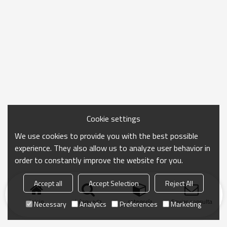
Cookie settings
We use cookies to provide you with the best possible
experience. They also allow us to analyze user behavior in
order to constantly improve the website for you.
Accept all
Accept Selection
Reject All
Inicio
búsqueda
categoría
Enviar consulta
Necessary
Analytics
Preferences
Marketing