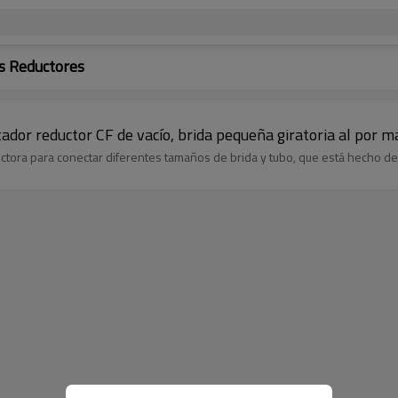
s Reductores
tador reductor CF de vacío, brida pequeña giratoria al por m
uctora para conectar diferentes tamaños de brida y tubo, que está hecho d