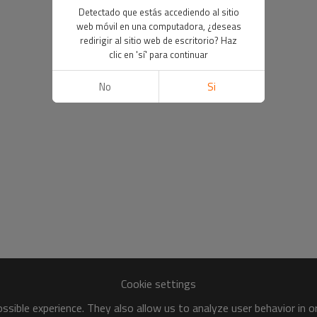
Detectado que estás accediendo al sitio
web móvil en una computadora, ¿deseas
redirigir al sitio web de escritorio? Haz
clic en 'sí' para continuar
No
Si
Cookie settings
sible experience. They also allow us to analyze user behavior in 