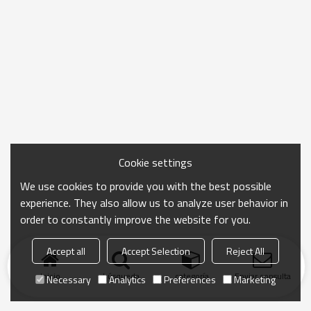
Cookie settings
We use cookies to provide you with the best possible
experience. They also allow us to analyze user behavior in
order to constantly improve the website for you.
Accept all
Accept Selection
Reject All
Inicio
búsqueda
categoría
Enviar consulta
Necessary
Analytics
Preferences
Marketing