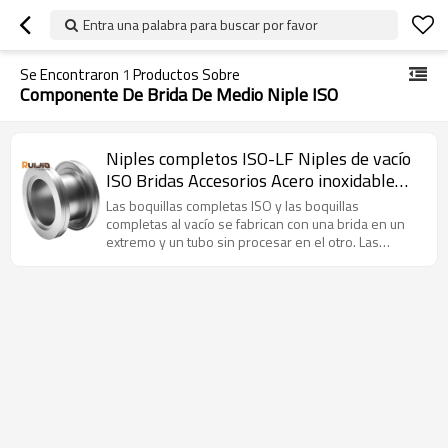
Entra una palabra para buscar por favor
Se Encontraron
1
Productos Sobre
Componente De Brida De Medio Niple ISO
Niples completos ISO-LF Niples de vacío
ISO Bridas Accesorios Acero inoxidable
Venta al por mayor de China
Las boquillas completas ISO y las boquillas
completas al vacío se fabrican con una brida en un
extremo y un tubo sin procesar en el otro. Las
boquillas completas se pueden utilizar con
accesorios de conexión rápida para hacer una
conexión hermética al vacío sin soldadura.