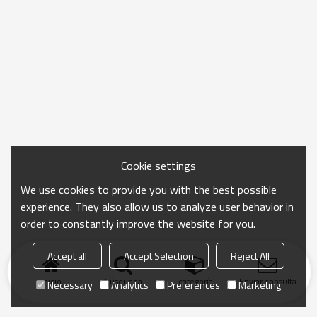
Cookie settings
We use cookies to provide you with the best possible
experience. They also allow us to analyze user behavior in
order to constantly improve the website for you.
Accept all
Accept Selection
Reject All
Inicio
búsqueda
categoría
Enviar consulta
Necessary
Analytics
Preferences
Marketing