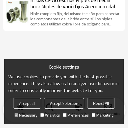
Bridas CF Accesorios Niples de media
boca Niples de vacío fijos Acero inoxidable
Venta al por mayor
Niple completo fijo, del mismo tamaño para conectar
los componentes de la brida entre sí. Los niples
completos utilizan cobre libre de oxígeno para
proporcionar un sello hermético al vacío.
Cookie settings
We use cookies to provide you with the best possible
experience. They also allow us to analyze user behavior in
order to constantly improve the website for you.
Accept all
Accept Selection
Reject All
Inicio
búsqueda
categoría
Enviar consulta
Necessary
Analytics
Preferences
Marketing