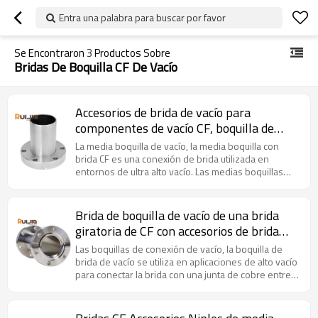
Entra una palabra para buscar por favor
Se Encontraron
3
Productos Sobre
Bridas De Boquilla CF De Vacío
Accesorios de brida de vacío para
componentes de vacío CF, boquilla de
media boquilla, no giratorios,
La media boquilla de vacío, la media boquilla con
SS304/SS316L, venta al por mayor
brida CF es una conexión de brida utilizada en
entornos de ultra alto vacío. Las medias boquillas
probadas con fugas de helio son 1 x 10-9 cc/seg
para garantizar la calidad.
Brida de boquilla de vacío de una brida
giratoria de CF con accesorios de brida
SS304 al por mayor
Las boquillas de conexión de vacío, la boquilla de
brida de vacío se utiliza en aplicaciones de alto vacío
para conectar la brida con una junta de cobre entre
ellas.