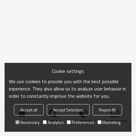
Cookie settings
We use cookies to provide you with the best possible
experience. They also allow us to analyze user behavior in
order to constantly improve the website for you.
Accept all
Accept Selection
Reject All
Inicio
búsqueda
categoría
Enviar consulta
Necessary
Analytics
Preferences
Marketing