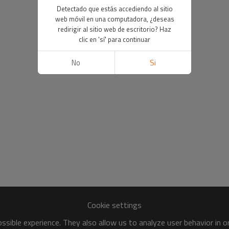
Detectado que estás accediendo al sitio
web móvil en una computadora, ¿deseas
redirigir al sitio web de escritorio? Haz
clic en 'sí' para continuar
No
Si
Cookie settings
sible experience. They also allow us to analyze user behavior in 