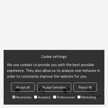
Cookie settings
We use cookies to provide you with the best possible
experience. They also allow us to analyze user behavior in
order to constantly improve the website for you.
Accept all
Accept Selection
Reject All
Inicio
búsqueda
categoría
Enviar consulta
Necessary
Analytics
Preferences
Marketing