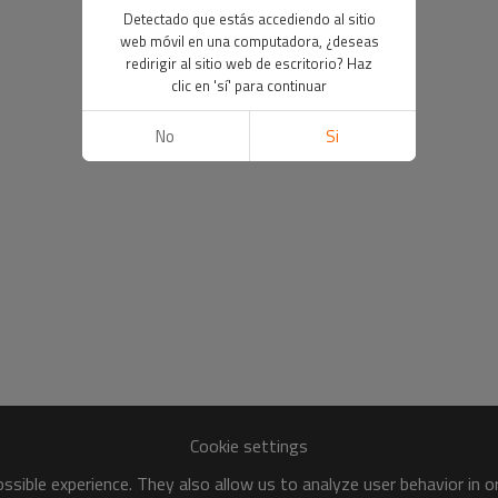
Detectado que estás accediendo al sitio
web móvil en una computadora, ¿deseas
redirigir al sitio web de escritorio? Haz
clic en 'sí' para continuar
No
Si
Cookie settings
sible experience. They also allow us to analyze user behavior in 