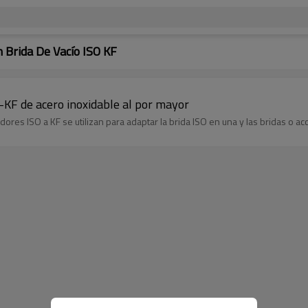
 Brida De Vacío ISO KF
-KF de acero inoxidable al por mayor
ores ISO a KF se utilizan para adaptar la brida ISO en una y las bridas o acc