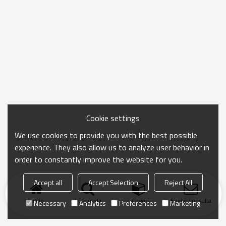
Cookie settings
We use cookies to provide you with the best possible
experience. They also allow us to analyze user behavior in
order to constantly improve the website for you.
Accept all
Accept Selection
Reject All
Inicio
búsqueda
categoría
Enviar consulta
Necessary
Analytics
Preferences
Marketing