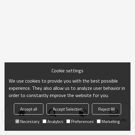
Cookie settings
We use cookies to provide you with the best possible
experience. They also allow us to analyze user behavior in
order to constantly improve the website for you.
Accept all
Accept Selection
Reject All
Inicio
búsqueda
categoría
Enviar consulta
Necessary
Analytics
Preferences
Marketing