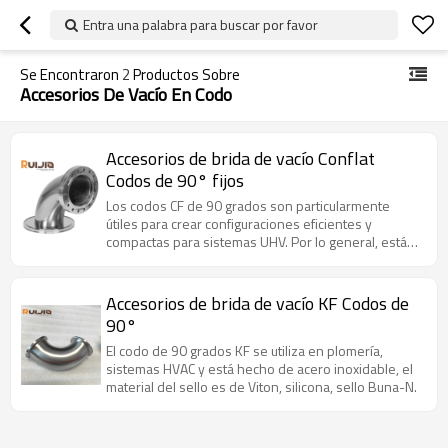
Entra una palabra para buscar por favor
Se Encontraron
2
Productos Sobre
Accesorios De Vacío En Codo
Accesorios de brida de vacío Conflat
Codos de 90° fijos
Los codos CF de 90 grados son particularmente
útiles para crear configuraciones eficientes y
compactas para sistemas UHV. Por lo general, están
hechos de materiales como SS304, que ofrecen
buena resistencia a la corrosión y durabilidad en
entornos de vacío.
Accesorios de brida de vacío KF Codos de
90°
El codo de 90 grados KF se utiliza en plomería,
sistemas HVAC y está hecho de acero inoxidable, el
material del sello es de Viton, silicona, sello Buna-N.