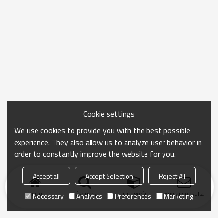
Cookie settings
We use cookies to provide you with the best possible
experience. They also allow us to analyze user behavior in
order to constantly improve the website for you.
Accept all
Accept Selection
Reject All
Inicio
búsqueda
categoría
Enviar consulta
Necessary
Analytics
Preferences
Marketing