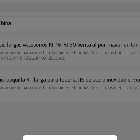
China
acío largas Accesorios KF16-KF50 Venta al por mayor en Chi
 conveniente para conectar rápidamente tuberías de vacío. Las boquillas 
n KF10, KF16, KF25, KF40, KF50, etc.
, boquilla KF larga para tubería JIS de acero inoxidable, v
ón conveniente para conectar rápidamente tuberías de vacío, las medias boq