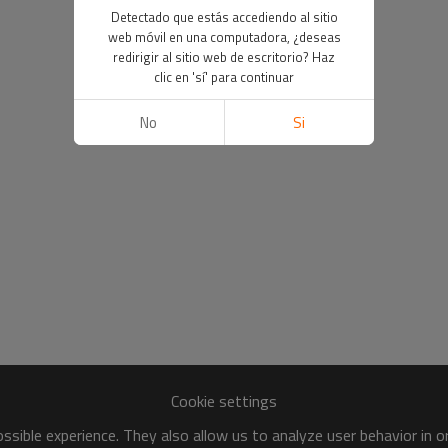
Detectado que estás accediendo al sitio
web móvil en una computadora, ¿deseas
redirigir al sitio web de escritorio? Haz
clic en 'sí' para continuar
No
Si
Cookie settings
sible experience. They also allow us to analyze user behavior in 