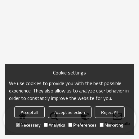
Cookie settings
We use cookies to provide you with the best possible
experience. They also allow us to analyze user behavior in
order to constantly improve the website for you.
Accept all
Accept Selection
Reject All
Inicio
búsqueda
categoría
Enviar consulta
Necessary
Analytics
Preferences
Marketing