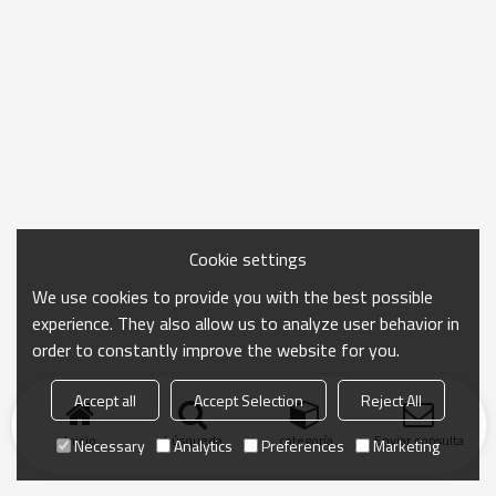
Cookie settings
We use cookies to provide you with the best possible
experience. They also allow us to analyze user behavior in
order to constantly improve the website for you.
Accept all
Accept Selection
Reject All
Inicio
búsqueda
categoría
Enviar consulta
Necessary
Analytics
Preferences
Marketing