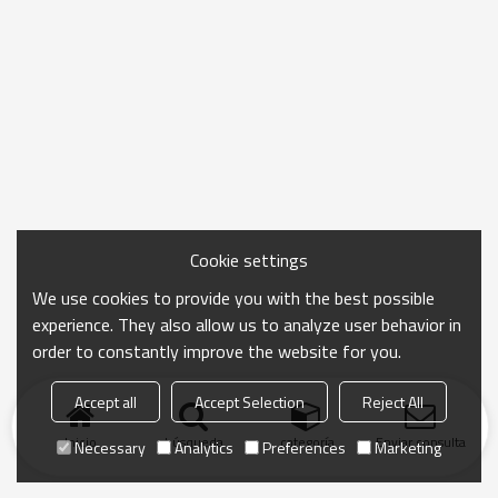
Cookie settings
We use cookies to provide you with the best possible
experience. They also allow us to analyze user behavior in
order to constantly improve the website for you.
Accept all
Accept Selection
Reject All
Inicio
búsqueda
categoría
Enviar consulta
Necessary
Analytics
Preferences
Marketing