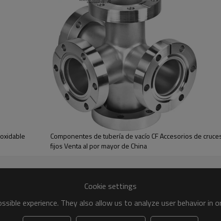
prueba de rendimiento de
noxidable
Componentes de tubería de vacío CF Accesorios de cruces
fijos Venta al por mayor de China
 En T De Acero Inoxidable Fijo Al Por Mayor De China
Cookie settings
Tees fijos de acero inoxidable Venta al por mayor de China
sible experience. They also allow us to analyze user behavior in 