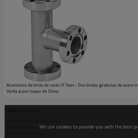
●Pruebas: inspección de apariencia, inspección de tamaño, 
sellado
Accesorios de brida de vacío CF Tees - Dos bridas giratorias de acero i
Venta al por mayor de China
Especificaciones De Accesorios De Brida De Vacío CF
Palabras Claves
Nombre del producto
Accesorios de brida de vacío CF 
Tees de conflación al vacío fijas
We use cookies to provide you with the best pos
Accesorios de brida CF Tees
Marca
Ruijia
Accesorios Tees-Fijos