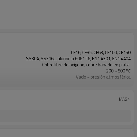
CF16, CF35, CF63, CF100, CF150
SS304, SS316L, aluminio 6061T6, EN1.4301, EN1.4404
Cobre libre de oxígeno, cobre bañado en plata.
-200 ~ 800 ℃
Vacío ~ presión atmosférica
Bolsa de plástico sellada con tapa protectora de plástico.
MÁS