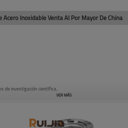
De Acero Inoxidable Venta Al Por Mayor De China
s de investigación científica,
o estable y el trabajo
VER MÁS
a de golpes, como espuma o
a vibración y el impacto