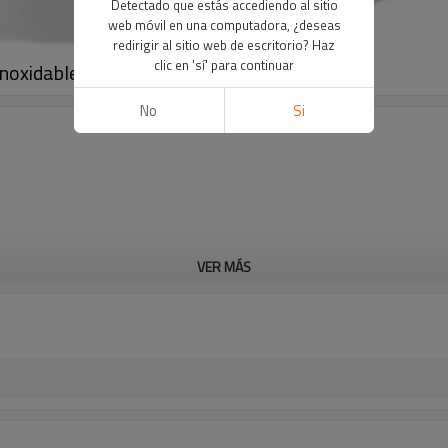
Detectado que estás accediendo al sitio
web móvil en una computadora, ¿deseas
redirigir al sitio web de escritorio? Haz
clic en 'sí' para continuar
 inoxidable Venta al por mayor de China
No
Si
VER MÁS